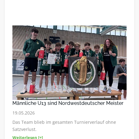
Männliche U13 sind Nordwestdeutscher Meister
19.05.2026
Das Team blieb im gesamten Turnierverlauf ohne
Satzverlust.
Weiterlesen [+]