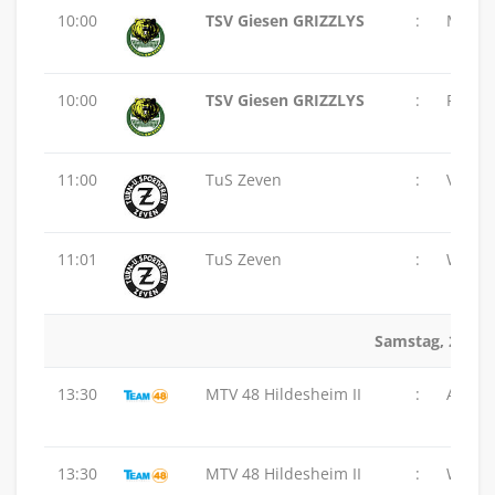
10:00
TSV Giesen GRIZZLYS
:
MTV 48
10:00
TSV Giesen GRIZZLYS
:
PSV H
11:00
TuS Zeven
:
VSG Al
11:01
TuS Zeven
:
Wolfen
Samstag, 22.11
13:30
MTV 48 Hildesheim II
:
ASC 46
13:30
MTV 48 Hildesheim II
:
Wolfen