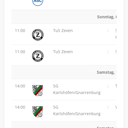
Sonntag, 08.03.
11:00
TuS Zeven
:
SG
Karls
11:00
TuS Zeven
:
SVG L
Samstag, 14.03
14:00
SG
:
TSV G
Karlshöfen/Gnarrenburg
14:00
SG
:
Wolfen
Karlshöfen/Gnarrenburg