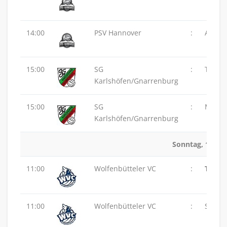
14:00
PSV Hannover
:
ASC 46
15:00
SG
:
TuS Z
Karlshöfen/Gnarrenburg
15:00
SG
:
MTV 48
Karlshöfen/Gnarrenburg
Sonntag, 14.12.
11:00
Wolfenbütteler VC
:
TSV G
11:00
Wolfenbütteler VC
:
SVG L