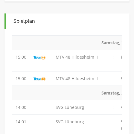
Spielplan
Samstag, 20.09
15:00
MTV 48 Hildesheim II
:
PSV H
15:00
MTV 48 Hildesheim II
:
SVG L
Samstag, 27.09
14:00
SVG Lüneburg
:
VSG Al
14:01
SVG Lüneburg
:
SG
Karls