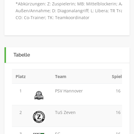
*Abkürzungen: Z: Zuspielerin; MB: Mittelblockerin; AA:
Außen/Annahme; D: Diagonalangriff; L: Libera; TR Trainer;
CO: Co-Trainer; TK: Teamkoordinator
Tabelle
Platz
Team
Spiele
1
PSV Hannover
16
2
TuS Zeven
16
3
SG
16