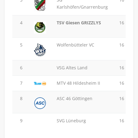
Karlshöfen/Gnarrenburg
4
TSV Giesen GRIZZLYS
16
5
Wolfenbütteler VC
16
6
VSG Altes Land
16
7
MTV 48 Hildesheim II
16
8
ASC 46 Göttingen
16
9
SVG Lüneburg
16