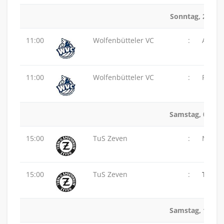
Sonntag, 28.09.
11:00
Wolfenbütteler VC
:
ASC 46
11:00
Wolfenbütteler VC
:
PSV H
Samstag, 04.10
15:00
TuS Zeven
:
MTV 48
15:00
TuS Zeven
:
TSV G
Samstag, 11.10