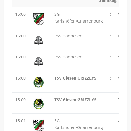
Samstag, 11.04
15:00
SG
:
VSG Al
Karlshöfen/Gnarrenburg
15:00
PSV Hannover
:
MTV 48
15:00
PSV Hannover
:
SVG L
15:00
TSV Giesen GRIZZLYS
:
Wolfen
15:00
TSV Giesen GRIZZLYS
:
TuS Z
15:01
SG
:
ASC 46
Karlshöfen/Gnarrenburg