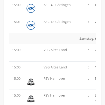
15:00
ASC 46 Göttingen
:
TuS Z
15:01
ASC 46 Göttingen
:
VSG Al
Samstag, 01.11
15:00
VSG Altes Land
:
Wolfen
15:00
VSG Altes Land
:
MTV 48
15:00
PSV Hannover
:
TuS Z
15:00
PSV Hannover
:
SG
Karls