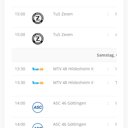
15:00
TuS Zeven
:
PSV H
15:00
TuS Zeven
:
ASC 46
Samstag, 07.03
13:30
MTV 48 Hildesheim II
:
VSG Al
13:30
MTV 48 Hildesheim II
:
TSV G
14:00
ASC 46 Göttingen
:
Wolfen
14:00
ASC 46 Göttingen
:
PSV H