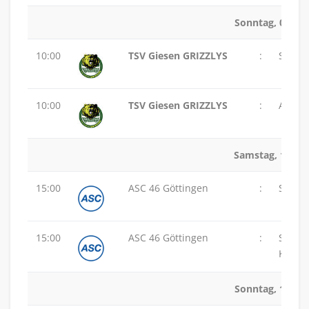
Sonntag, 02.11.
10:00
TSV Giesen GRIZZLYS
:
SVG L
10:00
TSV Giesen GRIZZLYS
:
ASC 46
Samstag, 15.11
15:00
ASC 46 Göttingen
:
SVG L
15:00
ASC 46 Göttingen
:
SG
Karls
Sonntag, 16.11.