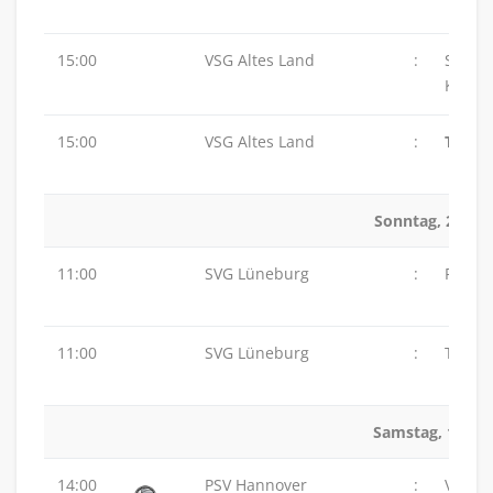
15:00
VSG Altes Land
:
SG
Karls
15:00
VSG Altes Land
:
TSV G
Sonntag, 23.11.
11:00
SVG Lüneburg
:
PSV H
11:00
SVG Lüneburg
:
TuS Z
Samstag, 13.12
14:00
PSV Hannover
:
VSG Al