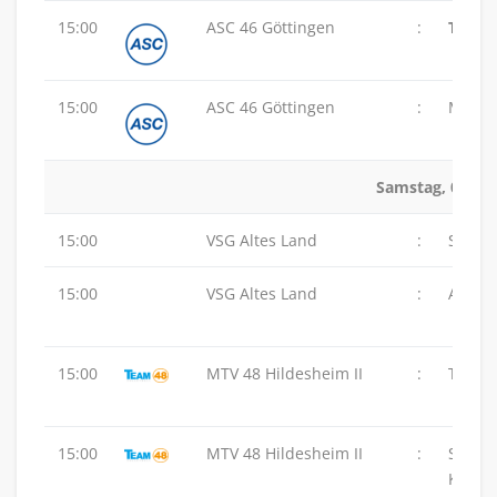
15:00
ASC 46 Göttingen
:
TSV G
15:00
ASC 46 Göttingen
:
MTV 48
Samstag, 07.02
15:00
VSG Altes Land
:
SVG L
15:00
VSG Altes Land
:
ASC 46
15:00
MTV 48 Hildesheim II
:
TuS Z
15:00
MTV 48 Hildesheim II
:
SG
Karls