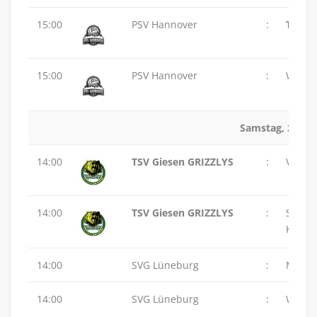
15:00
PSV Hannover
:
TSV G
15:00
PSV Hannover
:
Wolfen
Samstag, 21.02
14:00
TSV Giesen GRIZZLYS
:
VSG Al
14:00
TSV Giesen GRIZZLYS
:
SG
Karls
14:00
SVG Lüneburg
:
MTV 48
14:00
SVG Lüneburg
:
Wolfen