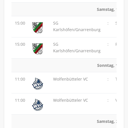
Samstag, 17.01
15:00
SG
:
SVG L
Karlshöfen/Gnarrenburg
15:00
SG
:
PSV H
Karlshöfen/Gnarrenburg
Sonntag, 18.01.
11:00
Wolfenbütteler VC
:
TuS Z
11:00
Wolfenbütteler VC
:
VSG Al
Samstag, 24.01