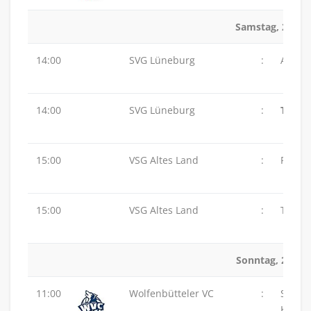
Samstag, 25.04
14:00
SVG Lüneburg
:
ASC 46
14:00
SVG Lüneburg
:
TSV G
15:00
VSG Altes Land
:
PSV H
15:00
VSG Altes Land
:
TuS Z
Sonntag, 26.04.
11:00
Wolfenbütteler VC
:
SG
Karls