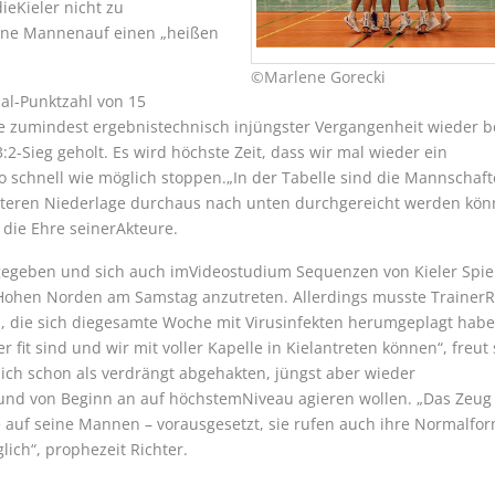
ieKieler nicht zu
eine Mannenauf einen „heißen
©Marlene Gorecki
mal-Punktzahl von 15
e zumindest ergebnistechnisch injüngster Vergangenheit wieder b
-Sieg geholt. Es wird höchste Zeit, dass wir mal wieder ein
 schnell wie möglich stoppen.„In der Tabelle sind die Mannschaf
iteren Niederlage durchaus nach unten durchgereicht werden kö
 die Ehre seinerAkteure.
 gegeben und sich auch imVideostudium Sequenzen von Kieler Spie
 Hohen Norden am Samstag anzutreten. Allerdings musste TrainerR
n, die sich diegesamte Woche mit Virusinfekten herumgeplagt habe
 fit sind und wir mit voller Kapelle in Kielantreten können“, freut 
lich schon als verdrängt abgehakten, jüngst aber wieder
 und von Beginn an auf höchstemNiveau agieren wollen. „Das Zeug
e auf seine Mannen – vorausgesetzt, sie rufen auch ihre Normalfor
lich“, prophezeit Richter.