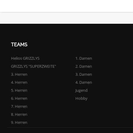
TEAMS
Helios GRIZZLYS
1. Damen
GRIZZLYS "SUPERZWEITE"
2. Damen
3. Herren
3. Damen
4. Herren
4. Damen
5. Herren
Jugend
6. Herren
Hobby
7. Herren
8. Herren
9. Herren