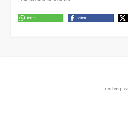
teilen
teilen
und verpass