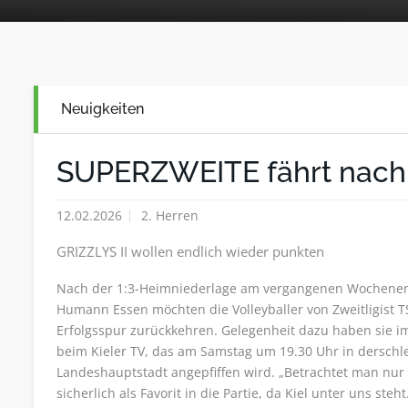
Neuigkeiten
SUPERZWEITE fährt nach 
12.02.2026
2. Herren
GRIZZLYS II wollen endlich wieder punkten
Nach der 1:3-Heimniederlage am vergangenen Wochene
Humann Essen möchten die Volleyballer von Zweitligist TS
Erfolgsspur zurückkehren. Gelegenheit dazu haben sie
beim Kieler TV, das am Samstag um 19.30 Uhr in derschl
Landeshauptstadt angepfiffen wird. „Betrachtet man nur 
sicherlich als Favorit in die Partie, da Kiel unter uns ste