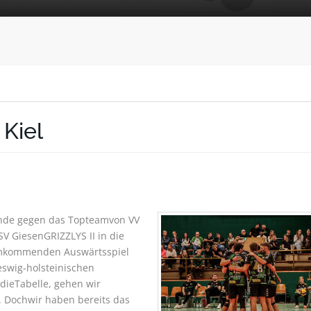
Kiel
nde gegen das Topteamvon VV
V GiesenGRIZZLYS II in die
 imkommenden Auswärtsspiel
eswig-holsteinischen
dieTabelle, gehen wir
ht. Dochwir haben bereits das