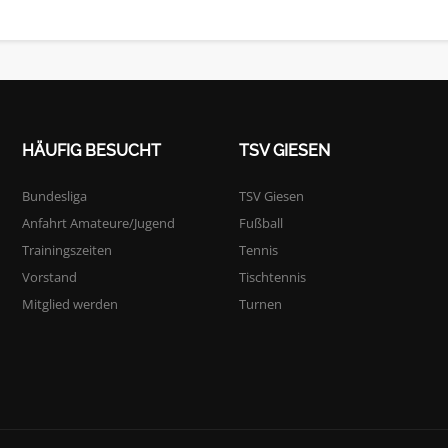
HÄUFIG BESUCHT
TSV GIESEN
Bundesliga
TSV Giesen
Anfahrt Amateure/Jugend
Fußball
Trainingszeiten
Tennis
Vorstand
Tischtennis
Mitglied werden
Turnen