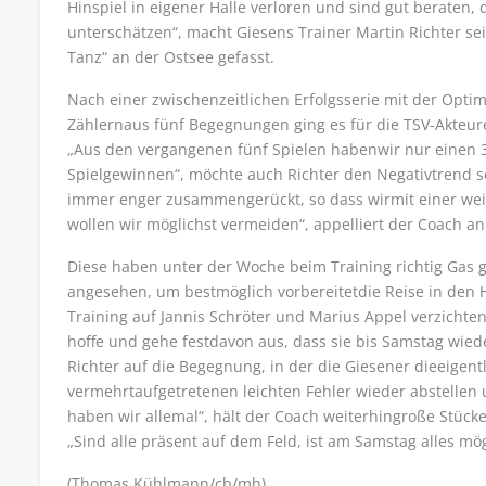
Hinspiel in eigener Halle verloren und sind gut beraten, d
unterschätzen“, macht Giesens Trainer Martin Richter s
Tanz“ an der Ostsee gefasst.
Nach einer zwischenzeitlichen Erfolgsserie mit der Opti
Zählernaus fünf Begegnungen ging es für die TSV-Akteur
„Aus den vergangenen fünf Spielen habenwir nur einen 3:2
Spielgewinnen“, möchte auch Richter den Negativtrend so
immer enger zusammengerückt, so dass wirmit einer we
wollen wir möglichst vermeiden“, appelliert der Coach an
Diese haben unter der Woche beim Training richtig Gas
angesehen, um bestmöglich vorbereitetdie Reise in den
Training auf Jannis Schröter und Marius Appel verzichte
hoffe und gehe festdavon aus, dass sie bis Samstag wieder
Richter auf die Begegnung, in der die Giesener dieeigent
vermehrtaufgetretenen leichten Fehler wieder abstellen
haben wir allemal“, hält der Coach weiterhingroße Stück
„Sind alle präsent auf dem Feld, ist am Samstag alles mög
(Thomas Kühlmann/cb/mh)