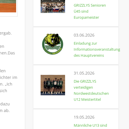
GRIZZLYS Senioren
Ü45 sind
Europameister
ergab.
03.06.2026
Einladung zur
ten
Informationsveranstaltung
nnen.Das
des Hauptvereins
len
31.05.2026
ichter im
Die GRIZZLYS
n. „Ich
verteidigen
sich
Nordwestdeutschen
U12 Meistertitel
 dazu
m ab.
19.05.2026
Männliche U13 sind