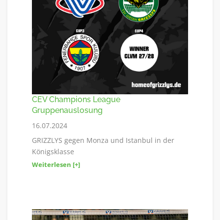
CEV Champions League
Gruppenauslosung
16.07.2024
GRIZZLYS gegen Monza und Istanbul in der
Königsklasse
Weiterlesen [+]