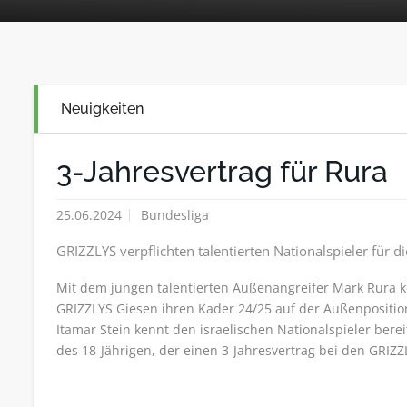
Neuigkeiten
3-Jahresvertrag für Rura
25.06.2024
Bundesliga
GRIZZLYS verpflichten talentierten Nationalspieler für d
Mit dem jungen talentierten Außenangreifer Mark Rura k
GRIZZLYS Giesen ihren Kader 24/25 auf der Außenpositio
Itamar Stein kennt den israelischen Nationalspieler berei
des 18-Jährigen, der einen 3-Jahresvertrag bei den GRIZZ