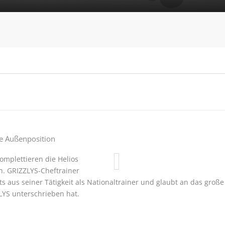
ie Außenposition
omplettieren die Helios
n. GRIZZLYS-Cheftrainer
ts aus seiner Tätigkeit als Nationaltrainer und glaubt an das große
LYS unterschrieben hat.