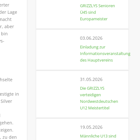
erter
GRIZZLYS Senioren
 der Lage
Ü45 sind
Europameister
 macht
r, aber
 bin
03.06.2026
ys-
Einladung zur
Informationsveranstaltung
des Hauptvereins
31.05.2026
hselte
Die GRIZZLYS
estigte in
verteidigen
Silver
Nordwestdeutschen
U12 Meistertitel
d
 gehen.
19.05.2026
teigen.
Männliche U13 sind
, zu den