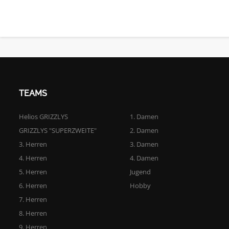
TEAMS
Helios GRIZZLYS
1. Damen
GRIZZLYS "SUPERZWEITE"
2. Damen
3. Herren
3. Damen
4. Herren
4. Damen
5. Herren
Jugend
6. Herren
Hobby
7. Herren
8. Herren
9. Herren