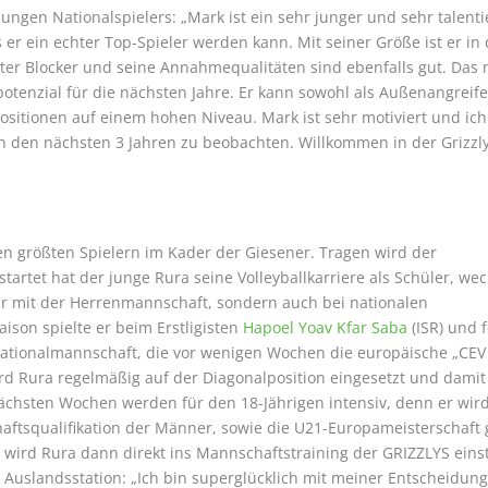
jungen Nationalspielers: „Mark ist ein sehr junger und sehr talenti
 er ein echter Top-Spieler werden kann. Mit seiner Größe ist er in
uter Blocker und seine Annahmequalitäten sind ebenfalls gut. Das
potenzial für die nächsten Jahre. Er kann sowohl als Außenangreife
ositionen auf einem hohen Niveau. Mark ist sehr motiviert und ich
in den nächsten 3 Jahren zu beobachten. Willkommen in der Grizzl
n größten Spielern im Kader der Giesener. Tragen wird der
rtet hat der junge Rura seine Volleyballkarriere als Schüler, wec
ur mit der Herrenmannschaft, sondern auch bei nationalen
ison spielte er beim Erstligisten
Hapoel Yoav Kfar Saba
(ISR) und f
ationalmannschaft, die vor wenigen Wochen die europäische „CEV 
rd Rura regelmäßig auf der Diagonalposition eingesetzt und damit
e nächsten Wochen werden für den 18-Jährigen intensiv, denn er wir
haftsqualifikation der Männer, sowie die U21-Europameisterschaft
s wird Rura dann direkt ins Mannschaftstraining der GRIZZLYS eins
e Auslandsstation: „Ich bin superglücklich mit meiner Entscheidung