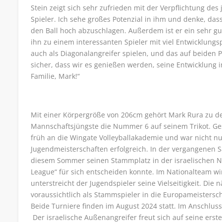
Stein zeigt sich sehr zufrieden mit der Verpflichtung des 
Spieler. Ich sehe großes Potenzial in ihm und denke, dass
den Ball hoch abzuschlagen. Außerdem ist er ein sehr g
ihn zu einem interessanten Spieler mit viel Entwicklungs
auch als Diagonalangreifer spielen, und das auf beiden P
sicher, dass wir es genießen werden, seine Entwicklung 
Familie, Mark!“
Mit einer Körpergröße von 206cm gehört Mark Rura zu de
Mannschaftsjüngste die Nummer 6 auf seinem Trikot. Gesta
früh an die Wingate Volleyballakademie und war nicht n
Jugendmeisterschaften erfolgreich. In der vergangenen Sa
diesem Sommer seinen Stammplatz in der israelischen N
League“ für sich entscheiden konnte. Im Nationalteam wi
unterstreicht der Jugendspieler seine Vielseitigkeit. Di
voraussichtlich als Stammspieler in die Europameistersc
Beide Turniere finden im August 2024 statt. Im Anschlus
Der israelische Außenangreifer freut sich auf seine erst