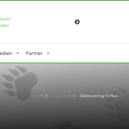
edien
Partner
Home
/
Neuigkeiten
/
- 3-Jahresvertrag für Rura