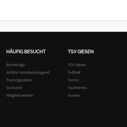
HÄUFIG BESUCHT
TSV GIESEN
Bundesliga
TSV Giesen
Anfahrt Amateure/Jugend
Fußball
Trainingszeiten
Tennis
Vorstand
Tischtennis
Mitglied werden
Turnen