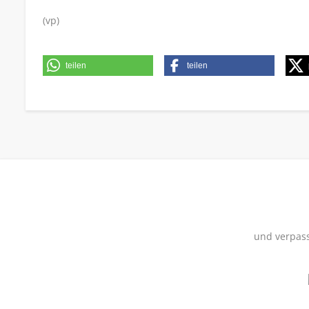
(vp)
teilen
teilen
und verpass