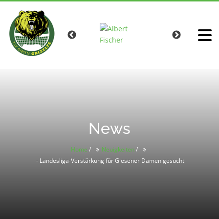
News
Home
/
Neuigkeiten
/
- Landesliga-Verstärkung für Giesener Damen gesucht