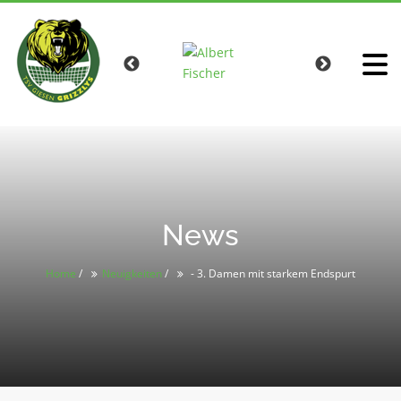
News
Home
/
Neuigkeiten
/
- 3. Damen mit starkem Endspurt